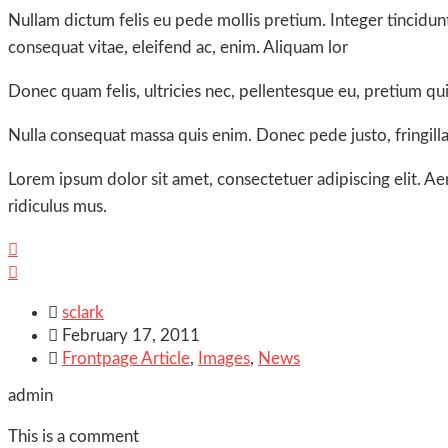
Nullam dictum felis eu pede mollis pretium. Integer tincidun
consequat vitae, eleifend ac, enim. Aliquam lor
Donec quam felis, ultricies nec, pellentesque eu, pretium qui
Nulla consequat massa quis enim. Donec pede justo, fringilla v
Lorem ipsum dolor sit amet, consectetuer adipiscing elit. 
ridiculus mus.



sclark

February 17, 2011

Frontpage Article
,
Images
,
News
admin
This is a comment