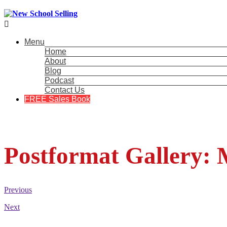

Menu
Home
About
Blog
Podcast
Contact Us
FREE Sales Book
Postformat Gallery: M
Previous
Next